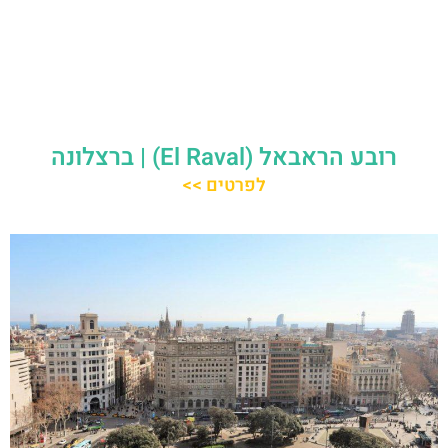
רובע הראבאל (El Raval) | ברצלונה
לפרטים >>