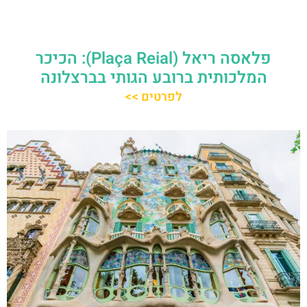
פלאסה ריאל (Plaça Reial): הכיכר
המלכותית ברובע הגותי בברצלונה
לפרטים >>