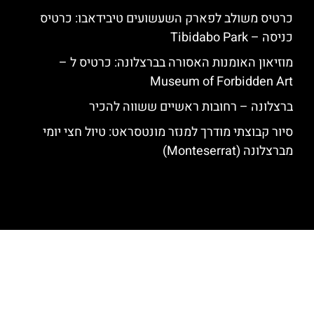
כרטיס משולב לפארק השעשועים טיבידאבו: כרטיס
כניסה – Tibidabo Park
מוזיאון האומנות האסורה בברצלונה: כרטיס ל –
Museum of Forbidden Art
ברצלונה – רחובות ראשיים ששווה להכיר
סיור קבוצתי מודרך למנזר מונטסראט: טיול חצי יומי
מברצלונה (Monteserrat)
האתר הינו אתר המלצות מטיילים לגאודי, ברצלונה והסביבה © כל הזכויות
שמורות לסוכנות TRAVELERS.CO.IL
מדיניות פרטיות