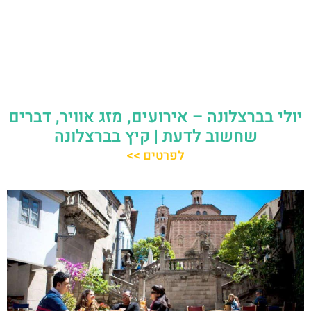
יולי בברצלונה – אירועים, מזג אוויר, דברים
שחשוב לדעת | קיץ בברצלונה
לפרטים >>