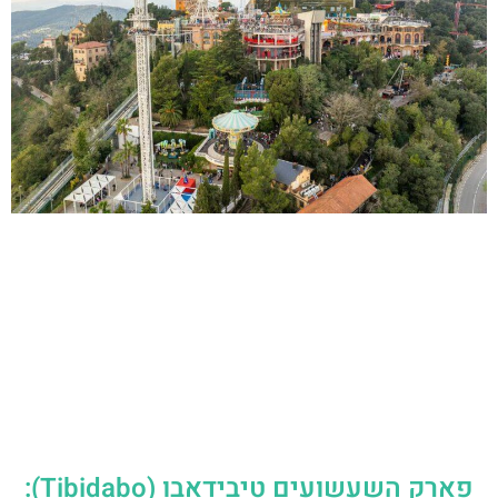
פארק השעשועים טיבידאבו (Tibidabo):