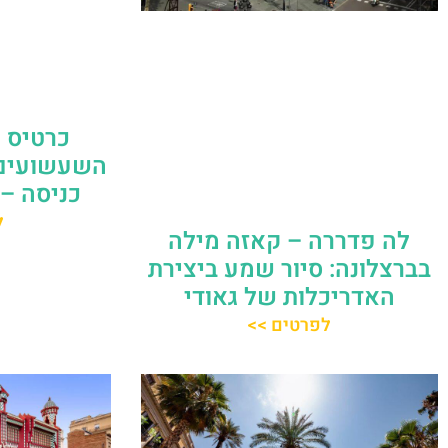
כרטיס 
השעשועים 
כניסה – ibidabo Park
ל
לה פדררה – קאזה מילה
בברצלונה: סיור שמע ביצירת
האדריכלות של גאודי
לפרטים >>