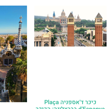
כיכר ד'אספניה Plaça