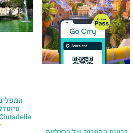
המפלים 
Ciutadella) – גאודי ברצלונה
ל
כרטיס ההטבות של ברצלונה: