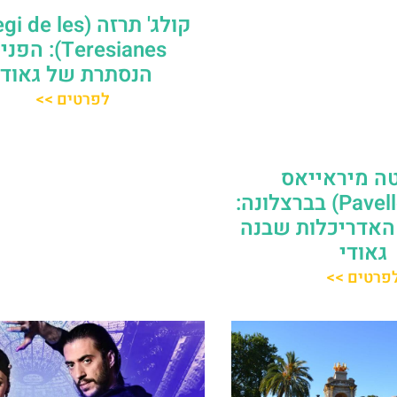
קולג' תרזה (e les
Teresianes): הפ
הנסתרת של גאודי
לפרטים >>
ה מיראייאס
(Pavellons Güell) בברצלונה:
האדריכלות שבנה
גאודי
פרטים >>