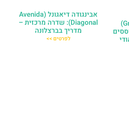
אבינגודה דיאגונל (Avenida
Diagonal): שדרה מרכזית –
שכונת גרסיה (Gracia)
מדריך בברצלונה
וססים
די
לפרטים >>