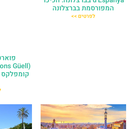
d'Espanya בברצלונה: הכיכר
המפורסמת בברצלונה
לפרטים >>
פוארט
קומפלקס 
ל